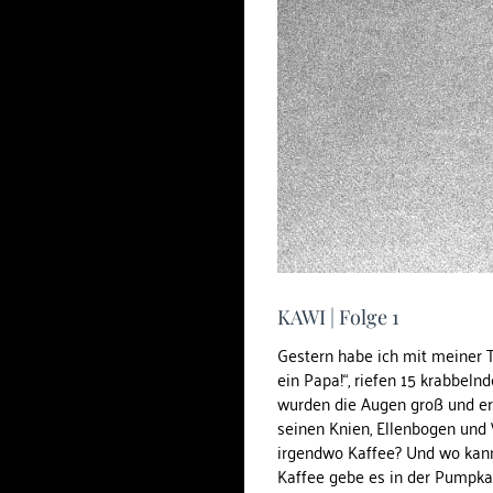
KAWI | Folge 1
Gestern habe ich mit meiner T
ein Papa!“, riefen 15 krabbeln
wurden die Augen groß und er 
seinen Knien, Ellenbogen und
irgendwo Kaffee? Und wo kann 
Kaffee gebe es in der Pumpkan